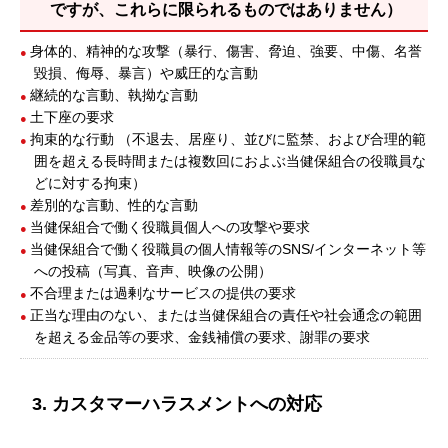
ですが、これらに限られるものではありません）
身体的、精神的な攻撃（暴行、傷害、脅迫、強要、中傷、名誉
毀損、侮辱、暴言）や威圧的な言動
継続的な言動、執拗な言動
土下座の要求
拘束的な行動 （不退去、居座り、並びに監禁、および合理的範
囲を超える長時間または複数回におよぶ当健保組合の役職員な
どに対する拘束）
差別的な言動、性的な言動
当健保組合で働く役職員個人への攻撃や要求
当健保組合で働く役職員の個人情報等のSNS/インターネット等
への投稿（写真、音声、映像の公開）
不合理または過剰なサービスの提供の要求
正当な理由のない、または当健保組合の責任や社会通念の範囲
を超える金品等の要求、金銭補償の要求、謝罪の要求
3. カスタマーハラスメントへの対応