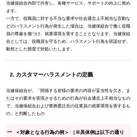
当健保組合内部で共有し、各種サービス、サポートの向上に努め
ます。
一方で、役職員に対する不当な要求や社会通念上不相当な言動な
どのハラスメント行為が発生した場合は、当健保組合で働く役職
員の尊厳を傷つけ、就業環境を害することとなります。当健保組
合としては、役職員を守るため、ハラスメント行為を容認せず、
毅然とした態度で対処いたします。
2. カスタマーハラスメントの定義
当健保組合が、「関係する皆様の要求の内容が妥当性を欠き、ま
たはその要求を実現させるための行為が社会通念上不相当なもの
で、当健保組合および業務委託先の従業員の就業環境を害するも
の」と判断したもの
＜対象となる行為の例＞ （※具体例は以下の通り