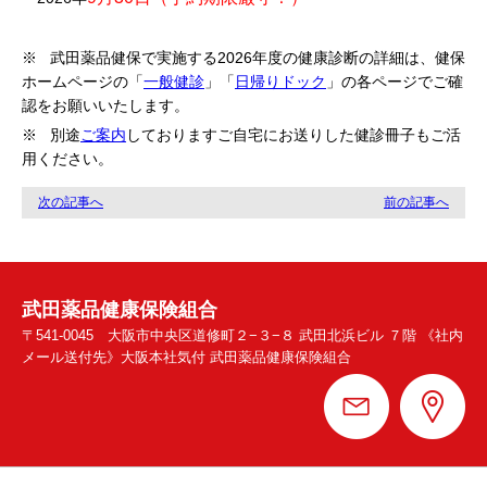
※ 武田薬品健保で実施する2026年度の健康診断の詳細は、健保
ホームページの「
一般健診
」「
日帰りドック
」の各ページでご確
認をお願いいたします。
※ 別途
ご案内
しておりますご自宅にお送りした健診冊子もご活
用ください。
次の記事へ
前の記事へ
武田薬品健康保険組合
〒541-0045 大阪市中央区道修町２−３−８ 武田北浜ビル ７階 《社内
メール送付先》大阪本社気付 武田薬品健康保険組合