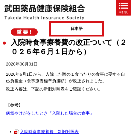
ページ内を移動するためのリンクです。
MENU
サイト内の主なカテゴリメニューへ移動します
このページの本文へ移動します
日本語
入院時食事療養費の改正ついて（２
０２６年６月１日から）
2026年06月01日
2026年6月1日から、入院した際の１食当たりの食事に要する自
己負担金（食事療養標準負担額）が改正されました。
改正内容は、下記の新旧対照表をご確認ください。
【参考】
病気やけがをしたとき「入院した場合の食事」
入院時食事療養費 新旧対照表