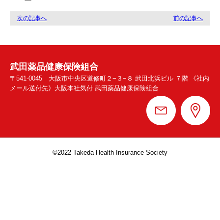
次の記事へ
前の記事へ
武田薬品健康保険組合
〒541-0045 大阪市中央区道修町２−３−８ 武田北浜ビル ７階 《社内
メール送付先》大阪本社気付 武田薬品健康保険組合
©︎2022 Takeda Health Insurance Society