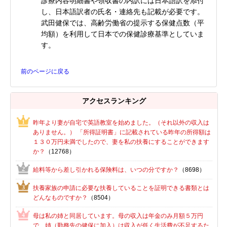
診療内容明細書や領収書の内訳には日本語訳を添付
し、日本語訳者の氏名・連絡先も記載が必要です。
武田健保では、高齢労働省の提示する保健点数（平
均額）を利用して日本での保健診療基準としていま
す。
前のページに戻る
アクセスランキング
昨年より妻が自宅で英語教室を始めました。（それ以外の収入は
ありません。） 「所得証明書」に記載されている昨年の所得額は
１３０万円未満でしたので、妻を私の扶養にすることができます
か？
（12768）
給料等から差し引かれる保険料は、いつの分ですか？
（8698）
扶養家族の申請に必要な扶養していることを証明できる書類とは
どんなものですか？
（8504）
母は私の姉と同居しています。母の収入は年金のみ月額５万円
で、姉（勤務先の健保に加入）は収入が低く生活費が不足するた