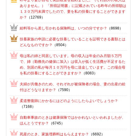
昨年より妻が自宅で英語教室を始めました。（それ以外の収入は
ありません。） 「所得証明書」に記載されている昨年の所得額は
１３０万円未満でしたので、妻を私の扶養にすることができます
か？
（12769）
給料等から差し引かれる保険料は、いつの分ですか？
（8698）
扶養家族の申請に必要な扶養していることを証明できる書類とは
どんなものですか？
（8504）
母は私の姉と同居しています。母の収入は年金のみ月額５万円
で、姉（勤務先の健保に加入）は収入が低く生活費が不足するた
め、別居の私が毎月１０万円を母に送金しています。この場合母
を私の扶養にすることができますか？
（8083）
夫婦が共働きのため、それぞれが被保険者の場合、妻の出産の給
付はどうなりますか？
（7590）
柔道整復師にかかるにはどのようにしたらよいでしょうか？
（7168）
自動車事故のときは健康保険ではかかれないといわれましたが、
ほんとうですか？
（6745）
死産のとき、家族埋葬料はもらえますか？
（6692）