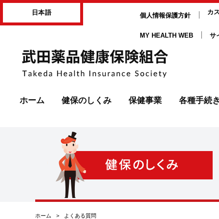
ページ内を移動するためのリンクです。
カ
日本語
個人情報保護方針
サイト内の主なカテゴリメニューへ移動します
このページの本文へ移動します
MY HEALTH WEB
サ
ホーム
健保のしくみ
保健事業
各種手続
現在表示しているページの位置です。
ホーム
>
よくある質問