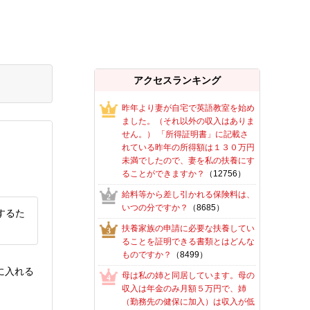
アクセスランキング
昨年より妻が自宅で英語教室を始め
ました。（それ以外の収入はありま
せん。） 「所得証明書」に記載さ
れている昨年の所得額は１３０万円
未満でしたので、妻を私の扶養にす
ることができますか？
（12756）
給料等から差し引かれる保険料は、
いつの分ですか？
（8685）
するた
扶養家族の申請に必要な扶養してい
ることを証明できる書類とはどんな
ものですか？
（8499）
に入れる
母は私の姉と同居しています。母の
収入は年金のみ月額５万円で、姉
（勤務先の健保に加入）は収入が低