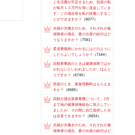
く生活費が不足するため、別居の私
が毎月１０万円を母に送金していま
す。この場合母を私の扶養にするこ
とができますか？
（8077）
夫婦が共働きのため、それぞれが被
保険者の場合、妻の出産の給付はど
うなりますか？
（7581）
柔道整復師にかかるにはどのように
したらよいでしょうか？
（7164）
自動車事故のときは健康保険ではか
かれないといわれましたが、ほんと
うですか？
（6740）
死産のとき、家族埋葬料はもらえま
すか？
（6685）
高額介護合算療養費について、3月
まで他の健康保険組合に加入してい
ましたが、その間に自己負担した分
は合算できますか？
（6654）
夫婦が共働きのため、それぞれが被
保険者の場合、妻の出産の給付はど