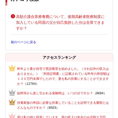
高額介護合算療養費について、後期高齢者医療制度に
加入している同居の父が自己負担した分は合算できま
すか？
前のページに戻る
アクセスランキング
昨年より妻が自宅で英語教室を始めました。（それ以外の収入は
ありません。） 「所得証明書」に記載されている昨年の所得額は
１３０万円未満でしたので、妻を私の扶養にすることができます
か？
（12764）
給料等から差し引かれる保険料は、いつの分ですか？
（8694）
扶養家族の申請に必要な扶養していることを証明できる書類とは
どんなものですか？
（8503）
母は私の姉と同居しています。母の収入は年金のみ月額５万円