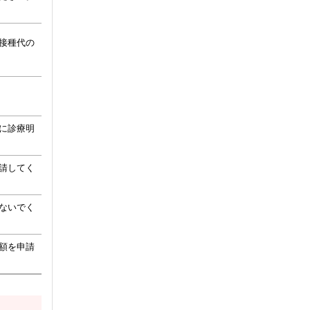
接種代の
に診療明
請してく
ないでく
額を申請