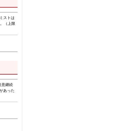
ミストは
す。（上限
任意継続
があった