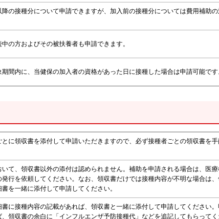
以降の接種分について申請できますが、加入前の接種分については費用補助の
続中の方およびその被扶養者も申請できます。
象期間内に、当健保の加入者の資格があった日に接種した場合は申請可能です
ごとに領収書を添付して申請いただきますので、必ず接種者ごとの領収書を手
。
おいて、領収書以外の添付は認められません。補助を申請される場合は、医療
の発行を依頼してください。なお、領収書だけでは接種内容が不明な場合は、
細書を一緒に添付して申請してください。
細書に接種内容の記載があれば、領収書と一緒に添付して申請してください。
ば、領収書の余白に「インフルエンザ予防接種代」などを追記してもらってく