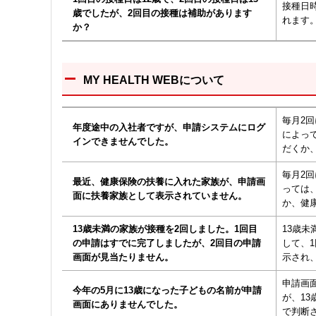
接種日
歳でしたが、2回目の接種は補助があります
れます
か？
MY HEALTH WEBについて
毎月2
年度途中の入社者ですが、申請システムにログ
によっ
インできませんでした。
だくか
毎月2
最近、健康保険の扶養に入れた家族が、申請画
っては
面に扶養家族として表示されていません。
か、健
13歳未満の家族が接種を2回しました。1回目
13歳
の申請はすでに完了しましたが、2回目の申請
して、
画面が見当たりません。
示され
申請画
今年の5月に13歳になった子どもの名前が申請
が、1
画面にありませんでした。
で判断さ