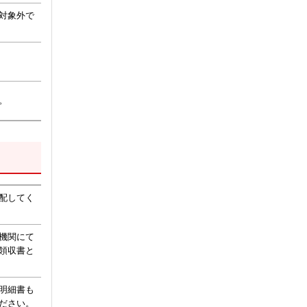
対象外で
。
配してく
機関にて
領収書と
明細書も
ださい。