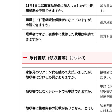
11月1日に武田薬品健保に加入しましたが、費
加入日
用補助を申請できますか。
す。
退職して任意継続被保険者になっていますが、
任意継
申請できますか。
退職者ですが、在職中に受診した費用は申請で
接種対
きますか？
添付書類（領収書等）について
家族分のワクチン代を纏めて支払いましたが、
接種者
領収書は分ける必要がありますか。
ださい
申請に
領収書ではなくレシートでも申請できますか。
領収書
診療明
診療明
領収書に接種内容の記載がありません。どうし
なけれ