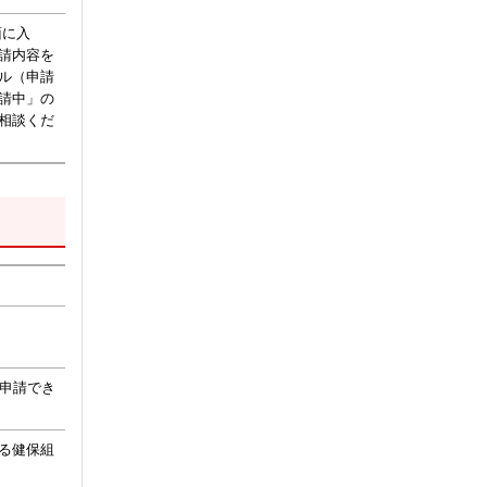
面に入
請内容を
ル（申請
請中」の
相談くだ
は申請でき
る健保組