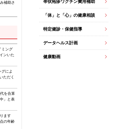
帯状疱疹ワクチン費用補助
のみ補助さ
「体」と「心」の健康相談
特定健診・保健指導
データヘルス計画
イミング
インいた
健康動画
ングによ
いただく
種代を合算
査中」と表
ります
時点の年齢