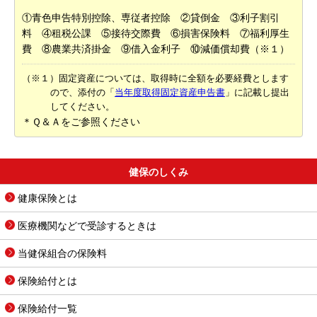
①青色申告特別控除、専従者控除 ②貸倒金 ③利子割引
料 ④租税公課 ⑤接待交際費 ⑥損害保険料 ⑦福利厚生
費 ⑧農業共済掛金 ⑨借入金利子 ⑩減価償却費（※１）
（※１）固定資産については、取得時に全額を必要経費とします
ので、添付の「
当年度取得固定資産申告書
」に記載し提出
してください。
＊Ｑ＆Ａをご参照ください
健保のしくみ
健康保険とは
医療機関などで受診するときは
当健保組合の保険料
保険給付とは
保険給付一覧