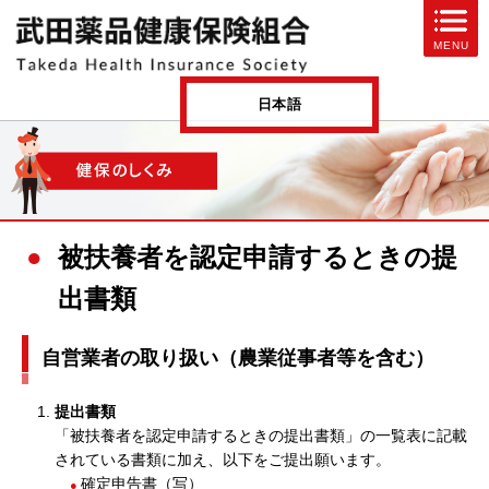
ページ内を移動するためのリンクです。
MENU
サイト内の主なカテゴリメニューへ移動します
このページの本文へ移動します
日本語
被扶養者を認定申請するときの提
出書類
自営業者の取り扱い（農業従事者等を含む）
提出書類
「被扶養者を認定申請するときの提出書類」の一覧表に記載
されている書類に加え、以下をご提出願います。
確定申告書（写）