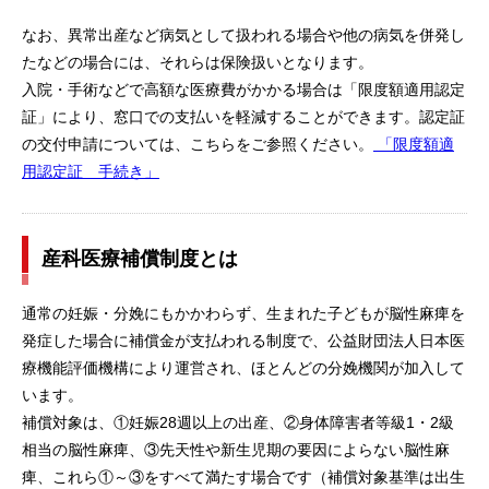
なお、異常出産など病気として扱われる場合や他の病気を併発し
たなどの場合には、それらは保険扱いとなります。
入院・手術などで高額な医療費がかかる場合は「限度額適用認定
証」により、窓口での支払いを軽減することができます。認定証
の交付申請については、こちらをご参照ください。
「限度額適
用認定証 手続き」
産科医療補償制度とは
通常の妊娠・分娩にもかかわらず、生まれた子どもが脳性麻痺を
発症した場合に補償金が支払われる制度で、公益財団法人日本医
療機能評価機構により運営され、ほとんどの分娩機関が加入して
います。
補償対象は、①妊娠28週以上の出産、②身体障害者等級1・2級
相当の脳性麻痺、③先天性や新生児期の要因によらない脳性麻
痺、これら①～③をすべて満たす場合です（補償対象基準は出生